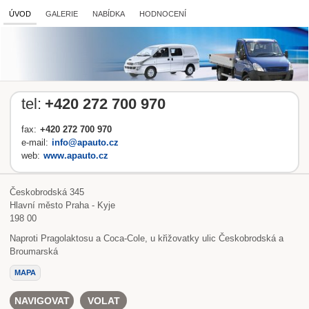
ÚVOD
GALERIE
NABÍDKA
HODNOCENÍ
tel:
+420 272 700 970
fax:
+420 272 700 970
e-mail:
info@apauto.cz
web:
www.apauto.cz
Českobrodská 345
Hlavní město Praha - Kyje
198 00
Naproti Pragolaktosu a Coca-Cole, u křižovatky ulic Českobrodská a
Broumarská
MAPA
NAVIGOVAT
VOLAT