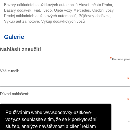
Bazary nákladních a užitkových automobilů Hlavní město Praha
bazary dodávek
Fiat
Iveco
ojeté vozy Mercedes
osobní vozy
Prodej nákladních a užitkových automobilů
půjčovny dodávek
výkup aut za hotové
výkup dodávkových vozů
Galerie
Nahlásit zneužití
Povinná pole
Váš e-mail:
Důvod nahlášení:
Používáním webu www.dodavky-uzitkove-
vozy.cz souhlasíte s tím, že se k poskytování
služeb, analýze návštěvnosti a cílení reklam